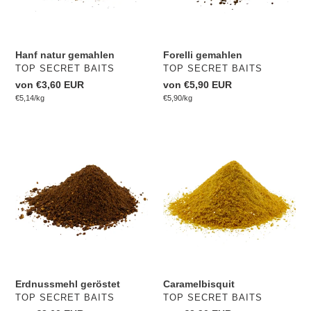
Hanf natur gemahlen
Forelli gemahlen
VERKÄUFER
VERKÄUFER
TOP SECRET BAITS
TOP SECRET BAITS
Normaler
von €3,60 EUR
Normaler
von €5,90 EUR
pro
pro
Preis
Einzelpreis
€5,14
/
kg
Preis
Einzelpreis
€5,90
/
kg
Erdnussmehl
Caramelbisquit
geröstet
Erdnussmehl geröstet
Caramelbisquit
VERKÄUFER
VERKÄUFER
TOP SECRET BAITS
TOP SECRET BAITS