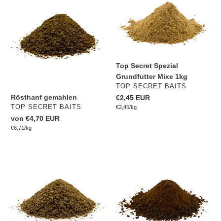
gemahlen
Secret
Spezial
Grundfutter
Mixe
1kg
Top Secret Spezial
Grundfutter Mixe 1kg
VERKÄUFER
TOP SECRET BAITS
Rösthanf gemahlen
Normaler
€2,45 EUR
VERKÄUFER
TOP SECRET BAITS
pro
Preis
Einzelpreis
€2,45
/
kg
Normaler
von €4,70 EUR
pro
Preis
Einzelpreis
€6,71
/
kg
Hanf
Forelli
natur
gemahlen
gemahlen