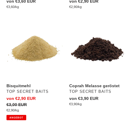
Normaler
von €3,60 EUR
Normaler
von €2,90 EUR
pro
pro
Preis
Einzelpreis
€3,60
/
kg
Preis
Einzelpreis
€2,90
/
kg
Bisquitmehl
Coprah
Melasse
geröstet
Bisquitmehl
Coprah Melasse geröstet
VERKÄUFER
VERKÄUFER
TOP SECRET BAITS
TOP SECRET BAITS
Sonderpreis
von €2,90 EUR
Normaler
von €3,90 EUR
pro
Normaler
€3,00 EUR
Preis
Einzelpreis
€3,90
/
kg
pro
Preis
Einzelpreis
€2,90
/
kg
ANGEBOT