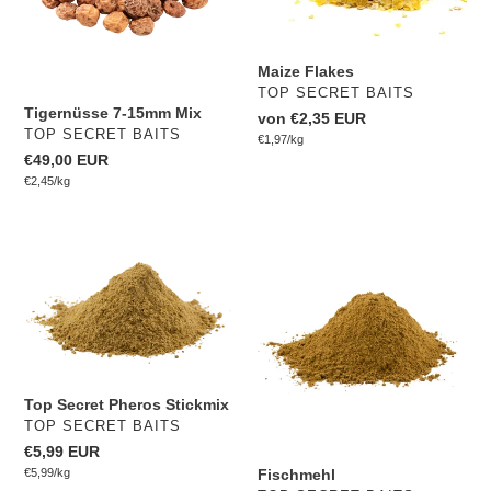
Maize Flakes
VERKÄUFER
TOP SECRET BAITS
Tigernüsse 7-15mm Mix
Normaler
von €2,35 EUR
VERKÄUFER
TOP SECRET BAITS
pro
Preis
Einzelpreis
€1,97
/
kg
Normaler
€49,00 EUR
pro
Preis
Einzelpreis
€2,45
/
kg
Top
Fischmehl
Secret
Pheros
Stickmix
Top Secret Pheros Stickmix
VERKÄUFER
TOP SECRET BAITS
Normaler
€5,99 EUR
pro
Fischmehl
Preis
Einzelpreis
€5,99
/
kg