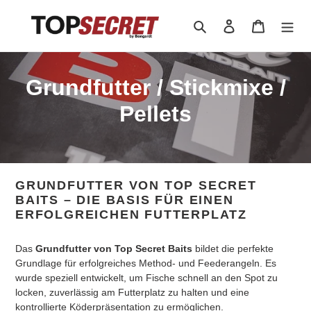
Direkt
zum
Suchen
Einloggen
Warenkor
Inhalt
K
Grundfutter / Stickmixe /
a
Pellets
t
e
GRUNDFUTTER VON TOP SECRET
g
BAITS – DIE BASIS FÜR EINEN
o
ERFOLGREICHEN FUTTERPLATZ
r
Das
Grundfutter von Top Secret Baits
bildet die perfekte
Grundlage für erfolgreiches Method- und Feederangeln. Es
i
wurde speziell entwickelt, um Fische schnell an den Spot zu
e
locken, zuverlässig am Futterplatz zu halten und eine
kontrollierte Köderpräsentation zu ermöglichen.