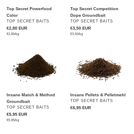
Top Secret Powerfood
Top Secret Competition
Color
Dope Groundbait
VERKÄUFER
VERKÄUFER
TOP SECRET BAITS
TOP SECRET BAITS
Normaler
€2,80 EUR
Normaler
€3,50 EUR
pro
pro
Preis
Einzelpreis
€2,80
/
kg
Preis
Einzelpreis
€3,50
/
kg
Insane
Insane
Match
Pellets
&
&
Method
Pelletmehl
Groundbait
Insane Match & Method
Insane Pellets & Pelletmehl
VERKÄUFER
TOP SECRET BAITS
Groundbait
VERKÄUFER
TOP SECRET BAITS
Normaler
€6,95 EUR
Preis
Normaler
€5,95 EUR
pro
Preis
Einzelpreis
€5,95
/
kg