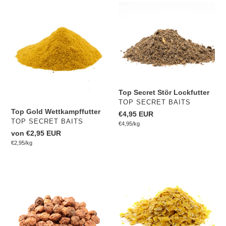
Top
Top
Gold
Secret
Wettkampffutter
Stör
Lockfutter
Top Secret Stör Lockfutter
VERKÄUFER
TOP SECRET BAITS
Top Gold Wettkampffutter
Normaler
€4,95 EUR
VERKÄUFER
TOP SECRET BAITS
pro
Preis
Einzelpreis
€4,95
/
kg
Normaler
von €2,95 EUR
pro
Preis
Einzelpreis
€2,95
/
kg
Tigernüsse
Maize
7-
Flakes
15mm
Mix