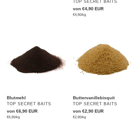
VERKÄUFER
TOP SECRET BAITS
Normaler
von €4,90 EUR
pro
Preis
Einzelpreis
€4,90
/
kg
Blutmehl
Buttervanillebisquit
Blutmehl
Buttervanillebisquit
VERKÄUFER
VERKÄUFER
TOP SECRET BAITS
TOP SECRET BAITS
Normaler
von €6,90 EUR
Normaler
von €2,90 EUR
pro
pro
Preis
Einzelpreis
€6,90
/
kg
Preis
Einzelpreis
€2,90
/
kg
Rösthanf
Top