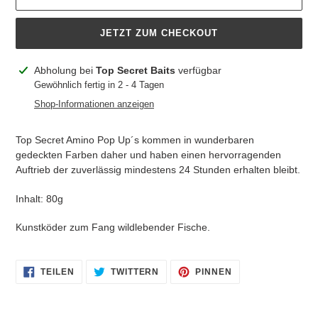
JETZT ZUM CHECKOUT
Produkt
Abholung bei
Top Secret Baits
verfügbar
wird
Gewöhnlich fertig in 2 - 4 Tagen
zum
Shop-Informationen anzeigen
Warenkorb
hinzugefügt
Top Secret Amino Pop Up´s kommen in wunderbaren
gedeckten Farben daher und haben einen hervorragenden
Auftrieb der zuverlässig mindestens 24 Stunden erhalten bleibt.
Inhalt: 80g
Kunstköder zum Fang wildlebender Fische.
AUF
AUF
AUF
TEILEN
TWITTERN
PINNEN
FACEBOOK
TWITTER
PINTEREST
TEILEN
TWITTERN
PINNEN