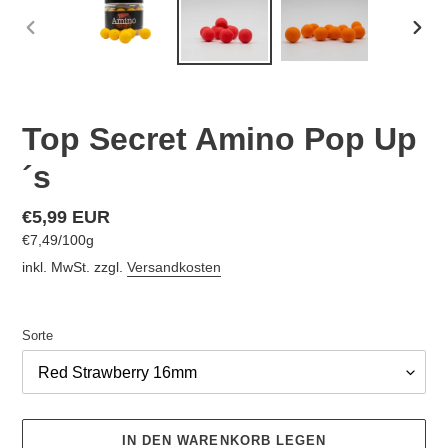
VORHERIGER
NÄC
SCHIEBER
SCHI
Top Secret Amino Pop Up
´s
Normaler
€5,99 EUR
pro
€7,49
/
100g
Preis
Einzelpreis
inkl. MwSt. zzgl.
Versandkosten
Sorte
IN DEN WARENKORB LEGEN