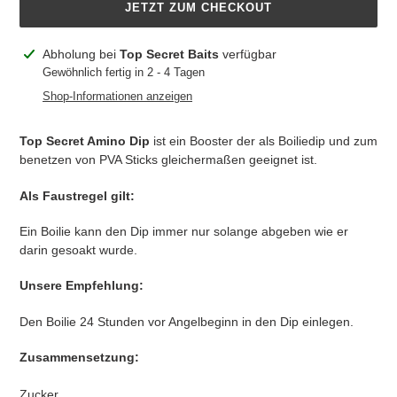
JETZT ZUM CHECKOUT
Produkt
Abholung bei
Top Secret Baits
verfügbar
wird
Gewöhnlich fertig in 2 - 4 Tagen
zum
Shop-Informationen anzeigen
Warenkorb
hinzugefügt
Top Secret Amino Dip
ist ein Booster der als Boiliedip und zum
benetzen von PVA Sticks gleichermaßen geeignet ist.
Als Faustregel gilt:
Ein Boilie kann den Dip immer nur solange abgeben wie er
darin gesoakt wurde.
Unsere Empfehlung:
Den Boilie 24 Stunden vor Angelbeginn in den Dip einlegen.
Zusammensetzung:
Zucker