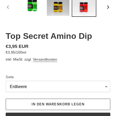
VORHERIGER
NÄC
SCHIEBER
SCHI
Top Secret Amino Dip
Normaler
€3,95 EUR
pro
€3,95
/
100ml
Preis
Einzelpreis
inkl. MwSt. zzgl.
Versandkosten
Sorte
IN DEN WARENKORB LEGEN